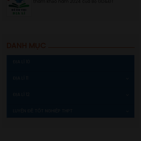
tham khảo năm 2024 của Bộ GD&ĐT
DANH MỤC
ĐỊA LÍ 10
ĐỊA LÍ 11
ĐỊA LÍ 12
LUYỆN ĐỀ TỐT NGHIỆP THPT