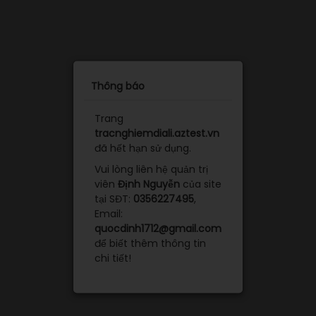
Thông báo
Trang
tracnghiemdiali.aztest.vn
đã hết hạn sử dụng.
Vui lòng liên hệ quản trị
viên
Định Nguyễn
của site
tại SĐT:
0356227495
,
Email:
quocdinh1712@gmail.com
để biết thêm thông tin
chi tiết!