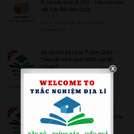
11. Cơ cấu kinh tế (P1) - Câu hỏi bám
sát Câu 63 năm 2024
26
0
16:10 10/06/2024
Đã xem: 684
Bình luận: 0
Đề thi thử Địa lí số 7 năm 2024 -
Theo đề minh họa 2024 của Bộ
GD&ĐT
40
50
17:33 02/06/2024
Đã xem: 934
Bình luận: 0
Đề thi thử Địa lí số 6 năm 2024 -
Theo đề tham khảo năm 2024 của
Bộ GD&ĐT
40
50