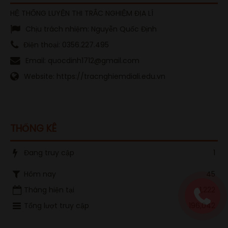
HỆ THỐNG LUYỆN THI TRẮC NGHIỆM ĐỊA LÍ
Chịu trách nhiệm:
Nguyễn Quốc Định
Điện thoại:
0356.227.495
Email:
quocdinh1712@gmail.com
Website:
https://tracnghiemdiali.edu.vn
THỐNG KÊ
Đang truy cập
1
Hôm nay
45
Tháng hiện tại
1,222
Tổng lượt truy cập
196,042