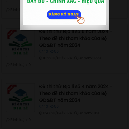
09:02 27/05/2024
Đã xem: 1417
Bình luận: 0
Đề thi thử Địa lí số 5 năm 2024 -
Theo đề thi tham khảo của Bộ
GD&ĐT năm 2024
40
50
18:22 13/05/2024
Đã xem: 1229
Bình luận: 0
Đề thi thử Địa lí số 4 năm 2024 -
Theo đề thi tham khảo của Bộ
GD&ĐT năm 2024
40
50
11:47 23/04/2024
Đã xem: 1150
Bình luận: 0