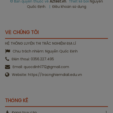
© Bản quyền thuộc về
AZtest.vn
.
Thiết kế bởi
Nguyễn
Quốc Định
.
|
Điều khoản sử dụng
VỀ CHÚNG TÔI
HỆ THỐNG LUYỆN THI TRẮC NGHIỆM ĐỊA LÍ
Chịu trách nhiệm:
Nguyễn Quốc Định
Điện thoại:
0356.227.495
Email:
quocdinh1712@gmail.com
Website:
https://tracnghiemdiali.edu.vn
THỐNG KÊ
Đang truy cập
1