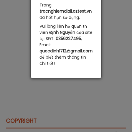
Trang
tracnghiemdiali.aztest.vn
đã hết hạn sử dụng.
Vui lòng liên hệ quản trị
viên
Định Nguyễn
của site
tại SĐT:
0356227495
,
Email:
quocdinh1712@gmail.com
để biết thêm thông tin
chi tiết!
COPYRIGHT